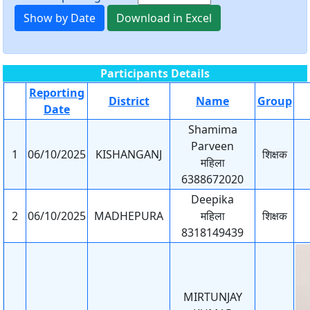
Show by Date
Download in Excel
Participants Details
Reporting
District
Name
Group
Date
Shamima
Parveen
1
06/10/2025
KISHANGANJ
शिक्षक
महिला
6388672020
Deepika
2
06/10/2025
MADHEPURA
महिला
शिक्षक
8318149439
MIRTUNJAY